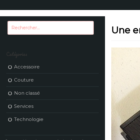
Aller
au
contenu
Rechercher :
Une en
Catégories
Accessoire
Couture
Non classé
Services
Technologie