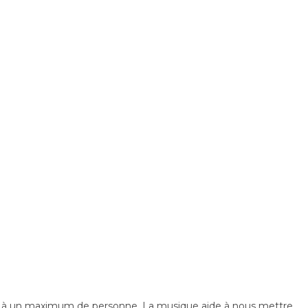
es à un maximum de personne. La musique aide à nous mettre