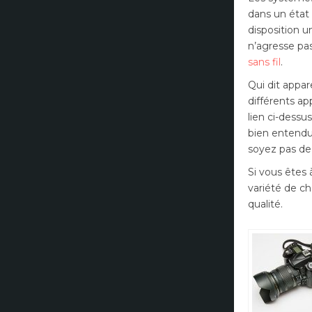
dans un état 
disposition u
n’agresse pas
sans fil
.
Qui dit appar
différents ap
lien ci-dessu
bien entendu 
soyez pas de
Si vous êtes 
variété de ch
qualité.