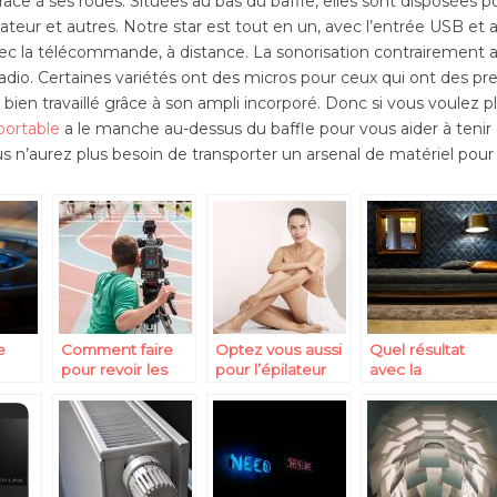
râce à ses roues. Situées au bas du baffle, elles sont disposées pou
dinateur et autres. Notre star est tout en un, avec l’entrée USB et 
ec la télécommande, à distance. La sonorisation contrairement a
radio. Certaines variétés ont des micros pour ceux qui ont des pre
t bien travaillé grâce à son ampli incorporé. Donc si vous voulez pl
portable
a le manche au-dessus du baffle pour vous aider à tenir 
s n’aurez plus besoin de transporter un arsenal de matériel pour
e
Comment faire
Optez vous aussi
Quel résultat
pour revoir les
pour l’épilateur
avec la
de
moments forts
électrique!
luminothérapie ?
sur la scène
près
sportive