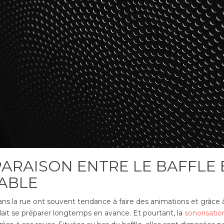
ARAISON ENTRE LE BAFFLE 
ABLE
ns la rue ont souvent tendance à faire des animations et grâce à 
llait se préparer longtemps en avance. Et pourtant, la
sonorisatio