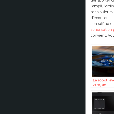
transporter g
l’ampli, l’or
manipuler av
d’écouter la 
son raffiné e
sonorisation 
convient. Vou
Le robot lav
vitre, un
accessoire 
nettoyage
autonome a
réglage au
préalable