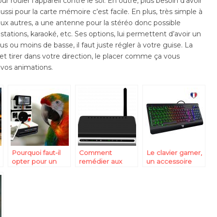
r rouler l’appareil contre le sol. En outre, plus besoin d’avoir
aussi pour la carte mémoire c’est facile. En plus, très simple à
ux autres, a une antenne pour la stéréo donc possible
stations, karaoké, etc. Ses options, lui permettent d’avoir un
us ou moins de basse, il faut juste régler à votre guise. La
et tirer dans votre direction, le placer comme ça vous
 vos animations.
Pourquoi faut-il
Comment
Le clavier gamer,
opter pour un
remédier aux
un accessoire
appareil photo
soucis de
idéal pour une
hybride?
connexion à
excellente
votre domicile?
pratique de vos
jeux vidéos